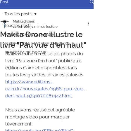
Post
Tous les posts
Makiladrones
Tous les posts
11 févr. 2023
1 min de lecture
Makila Drone illustre le
INSPECTION D'OUVRAGE
livre "Pau vue d'en haut"
INSPECTION IMAGERIE THERMIQUE
PRESTATAIRE DRONE
Makila Drone a réalisé les photos du 
livre "Pau vue d'en haut" publié aux 
éditions Cairn et disponibles dans 
toutes les grandes librairies paloises 
https://www.editions-
cairn.fr/nouveautes/1966-pau-vue-
den-haut-9791070061442.html
Nous avons réalisé cet agréable 
montage vidéo pour marquer 
l'événement 
https://youtu.be/SBiavpYEKxQ