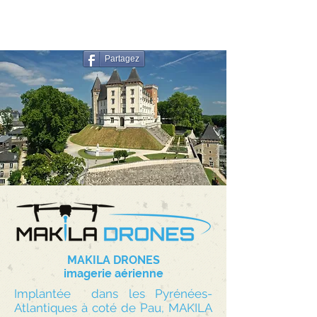
Partagez
MAKILA DRONES
imagerie aérienne
Implantée dans les Pyrénées-
Atlantiques à coté de Pau, MAKILA