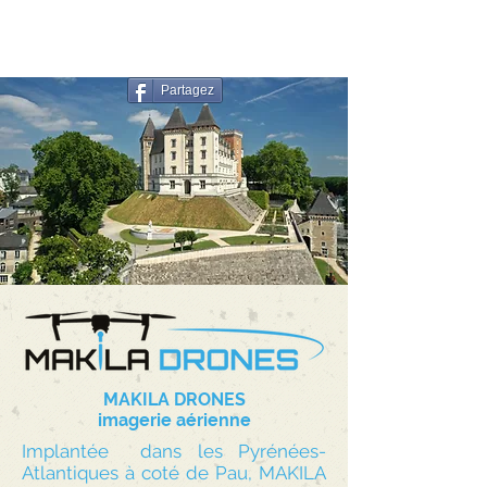
Partagez
MAKILA DRONES
imagerie aérienne
Implantée dans les Pyrénées-
Atlantiques à coté de Pau, MAKILA